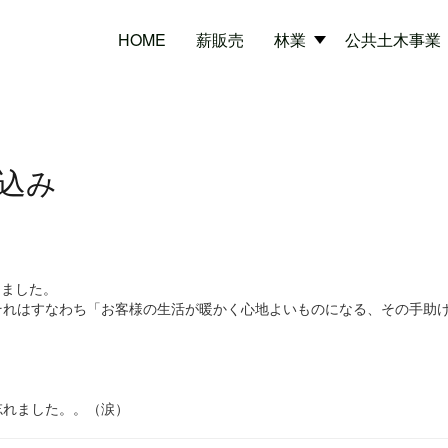
HOME
薪販売
林業
公共土木事業
込み
しました。
それはすなわち「お客様の生活が暖かく心地よいものになる、その手助
忘れました。。（涙）