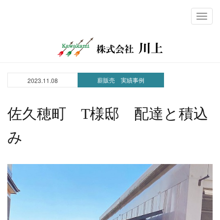
メ
ニ
ュ
ー
薪販売 実績事例
2023.11.08
佐久穂町 T様邸 配達と積込
み