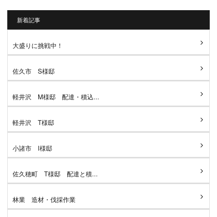
新着記事
大盛りに挑戦中！
佐久市 S様邸
軽井沢 M様邸 配達・積込...
軽井沢 T様邸
小諸市 I様邸
佐久穂町 T様邸 配達と積...
林業 造材・伐採作業